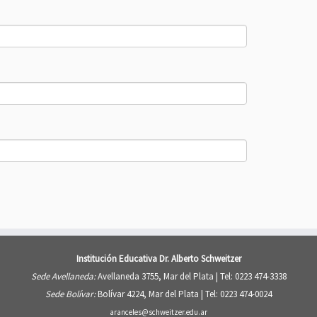
Institución Educativa Dr. Alberto Schweitzer
Sede Avellaneda:
Avellaneda 3755, Mar del Plata |
Tel: 0223 474-3338
Sede Bolívar:
Bolívar 4224, Mar del Plata |
Tel: 0223 474-0024
aranceles@schweitzer.edu.ar