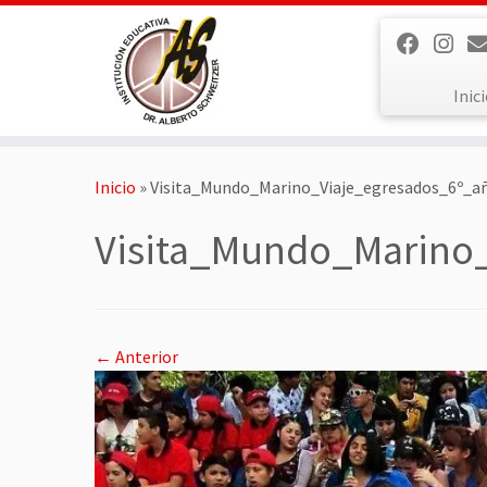
Saltar
al
contenido
Inic
Inicio
»
Visita_Mundo_Marino_Viaje_egresados_6º_a
Visita_Mundo_Marino
← Anterior