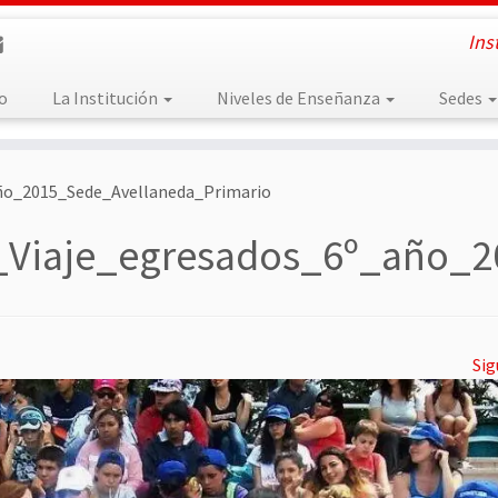
Ins
io
La Institución
Niveles de Enseñanza
Sedes
ño_2015_Sede_Avellaneda_Primario
_Viaje_egresados_6º_año_2
Sig