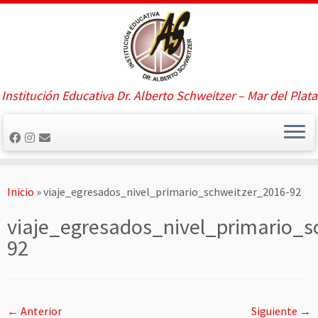
Saltar
al
contenido
Institución Educativa Dr. Alberto Schweitzer – Mar del Plata
Inicio
»
viaje_egresados_nivel_primario_schweitzer_2016-92
viaje_egresados_nivel_primario_s
92
← Anterior
Siguiente →