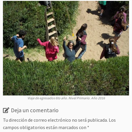
Viaje de egresados 6to año. Nivel Primario. Año 2016
Deja un comentario
Tu dirección de correo electrónico no será publicada.
Los
campos obligatorios están marcados con
*