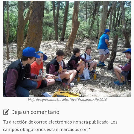
Viaje de egresados 6to año. Nivel Primario. Año 2016
Deja un comentario
Tu dirección de correo electrónico no será publicada.
Los
campos obligatorios están marcados con
*