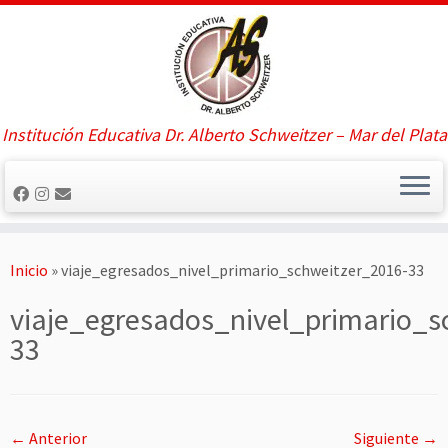
Saltar
al
contenido
Institución Educativa Dr. Alberto Schweitzer – Mar del Plata
Inicio
»
viaje_egresados_nivel_primario_schweitzer_2016-33
viaje_egresados_nivel_primario_s
33
← Anterior
Siguiente →