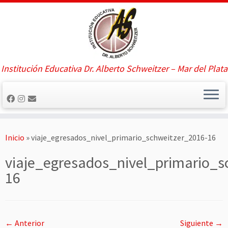
Saltar
al
contenido
Institución Educativa Dr. Alberto Schweitzer – Mar del Plata
Inicio
»
viaje_egresados_nivel_primario_schweitzer_2016-16
viaje_egresados_nivel_primario_s
16
← Anterior
Siguiente →