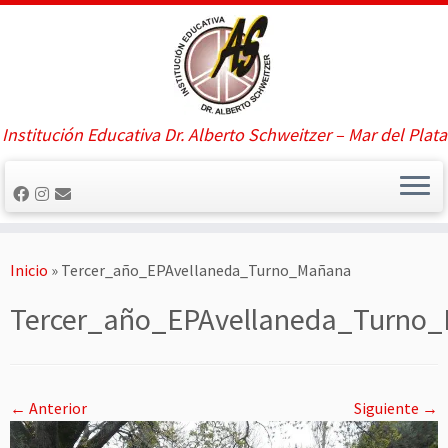
Saltar
al
contenido
Institución Educativa Dr. Alberto Schweitzer – Mar del Plata
Inicio
»
Tercer_año_EPAvellaneda_Turno_Mañana
Tercer_año_EPAvellaneda_Turno
← Anterior
Siguiente →