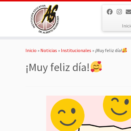
Saltar
al
contenido
Inic
Inicio
»
Noticias
»
Institucionales
»
¡Muy feliz día!
¡Muy feliz día!