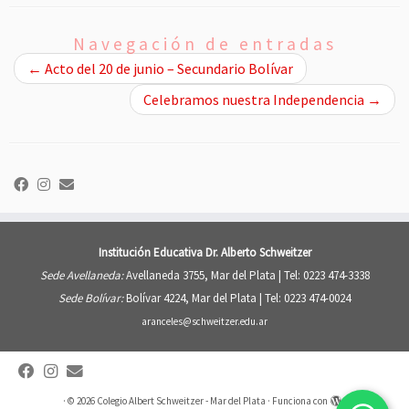
Navegación de entradas
←
Acto del 20 de junio – Secundario Bolívar
Celebramos nuestra Independencia
→
Institución Educativa Dr. Alberto Schweitzer
Sede Avellaneda:
Avellaneda 3755, Mar del Plata |
Tel: 0223 474-3338
Sede Bolívar:
Bolívar 4224, Mar del Plata |
Tel: 0223 474-0024
aranceles@schweitzer.edu.ar
·
© 2026
Colegio Albert Schweitzer - Mar del Plata
·
Funciona con
·