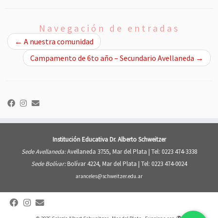
Navegación de entradas
←
A nuestra comunidad
Campamento de 6to año – Secundario Avellaneda
→
Institución Educativa Dr. Alberto Schweitzer
Sede Avellaneda:
Avellaneda 3755, Mar del Plata |
Tel: 0223 474-3338
Sede Bolívar:
Bolívar 4224, Mar del Plata |
Tel: 0223 474-0024
aranceles@schweitzer.edu.ar