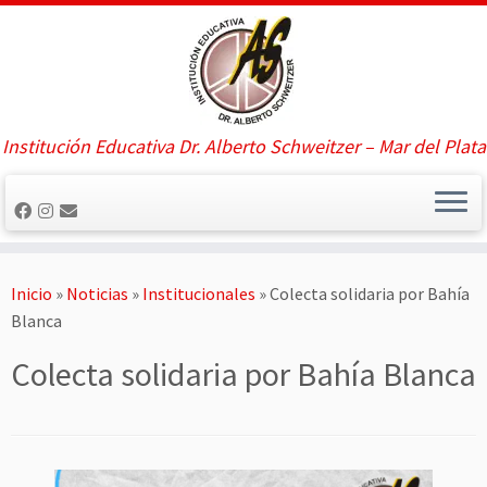
Saltar
al
contenido
Institución Educativa Dr. Alberto Schweitzer – Mar del Plata
Inicio
»
Noticias
»
Institucionales
»
Colecta solidaria por Bahía
Blanca
Colecta solidaria por Bahía Blanca