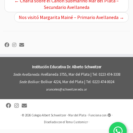
←
Charla sobre el Cañón Submarino Mar del Plata –
Secundario Avellaneda
Nos visitó Margarita Mainé – Primario Avellaneda
→
Institución Educativa Dr. Alberto Schweitzer
Sede Avellaneda:
Avellaneda 3755, Mar del Plata |
Tel: 0223 474-3338
Sede Bolívar:
Bolívar 4224, Mar del Plata |
Tel: 0223 474-0024
aranceles@schweitzer.edu.ar
·
© 2026
Colegio Albert Schweitzer - Mar del Plata
·
Funciona con
·
Diseñado con el
Tema Customizr
·