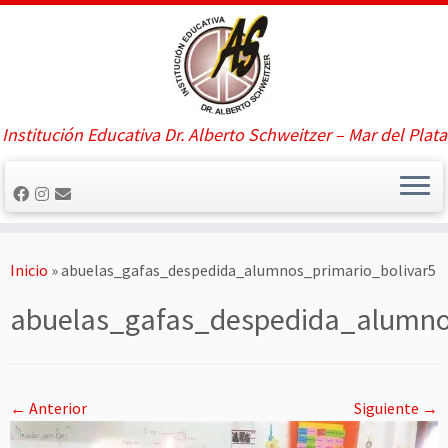
Saltar
al
contenido
Institución Educativa Dr. Alberto Schweitzer – Mar del Plata
Inicio
»
abuelas_gafas_despedida_alumnos_primario_bolivar5
abuelas_gafas_despedida_alumno
← Anterior
Siguiente →