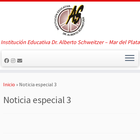
Saltar
al
contenido
Institución Educativa Dr. Alberto Schweitzer – Mar del Plata
Inicio
»
Noticia especial 3
Noticia especial 3