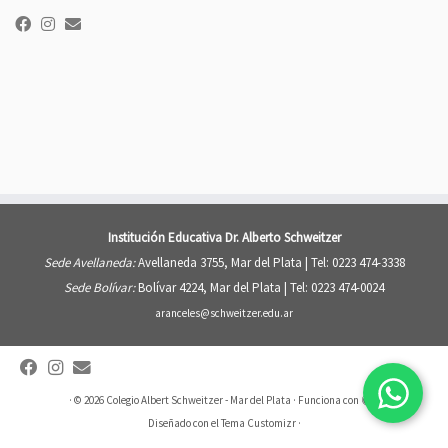
Institución Educativa Dr. Alberto Schweitzer
Sede Avellaneda:
Avellaneda 3755, Mar del Plata |
Tel: 0223 474-3338
Sede Bolívar:
Bolívar 4224, Mar del Plata |
Tel: 0223 474-0024
aranceles@schweitzer.edu.ar
·
© 2026
Colegio Albert Schweitzer - Mar del Plata
·
Funciona con
·
Diseñado con el
Tema Customizr
·