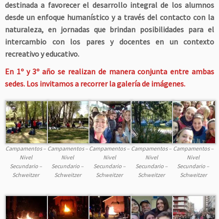
destinada a favorecer el desarrollo integral de los alumnos
desde un enfoque humanístico y a través del contacto con la
naturaleza, en jornadas que brindan posibilidades para el
intercambio con los pares y docentes en un contexto
recreativo y educativo.
En 1º y 3º año se realizan de manera conjunta entre ambas
sedes. Los invitamos a recorrer la galería de imágenes.
Campamentos –
Campamentos –
Campamentos –
Campamentos –
Campamentos –
Nivel
Nivel
Nivel
Nivel
Nivel
Secundario –
Secundario –
Secundario –
Secundario –
Secundario –
Schweitzer
Schweitzer
Schweitzer
Schweitzer
Schweitzer