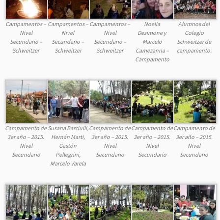
Campamentos –
Campamentos –
Campamentos –
Noelia
Alumnos del
Nivel
Nivel
Nivel
Desimone y
Colegio
Secundario –
Secundario –
Secundario –
Marcelo
Schweitzer de
Schweitzer
Schweitzer
Schweitzer
Camezanna –
campamento.
Campamento
Campamento de
Susana Barciulli,
Campamento de
Campamento de
Campamento de
3er año – 2015.
Hernán Marti,
3er año – 2015.
3er año – 2015.
3er año – 2015.
Nivel
Gastón
Nivel
Nivel
Nivel
Secundario
Pellegrini,
Secundario
Secundario
Secundario
Marcelo Varela