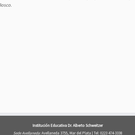
Bosco.
Institución Educativa Dr. Alberto Schweitzer
Sede Avellaneda:
Avellaneda 3755, Mar del Plata |
Tel: 0223 474-3338