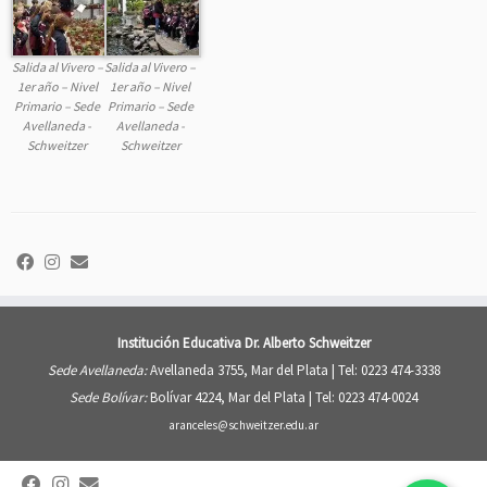
Salida al Vivero –
Salida al Vivero –
1er año – Nivel
1er año – Nivel
Primario – Sede
Primario – Sede
Avellaneda -
Avellaneda -
Schweitzer
Schweitzer
Institución Educativa Dr. Alberto Schweitzer
Sede Avellaneda:
Avellaneda 3755, Mar del Plata |
Tel: 0223 474-3338
Sede Bolívar:
Bolívar 4224, Mar del Plata |
Tel: 0223 474-0024
aranceles@schweitzer.edu.ar