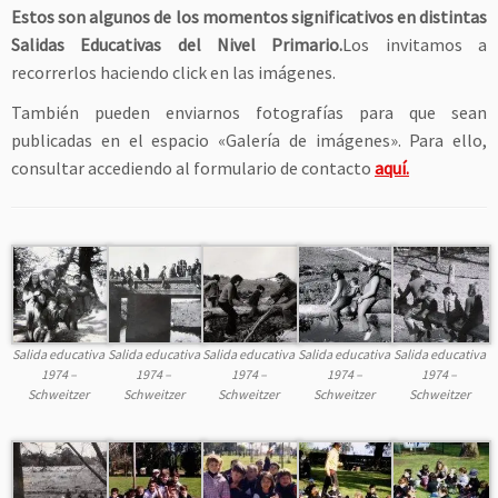
Estos son algunos de los momentos significativos en distintas
Salidas Educativas del Nivel Primario.
Los invitamos a
recorrerlos haciendo click en las imágenes.
También pueden enviarnos fotografías para que sean
publicadas en el espacio «Galería de imágenes». Para ello,
consultar accediendo al formulario de contacto
aquí.
Salida educativa
Salida educativa
Salida educativa
Salida educativa
Salida educativa
1974 –
1974 –
1974 –
1974 –
1974 –
Schweitzer
Schweitzer
Schweitzer
Schweitzer
Schweitzer