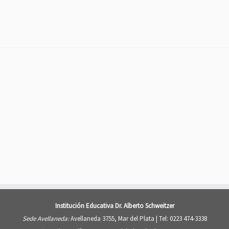
Institución Educativa Dr. Alberto Schweitzer
Sede Avellaneda:
Avellaneda 3755, Mar del Plata |
Tel: 0223 474-3338