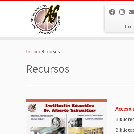
Saltar
al
contenido
Inic
Inicio
»
Recursos
Recursos
Acceso a
Bibliote
Bibliotec